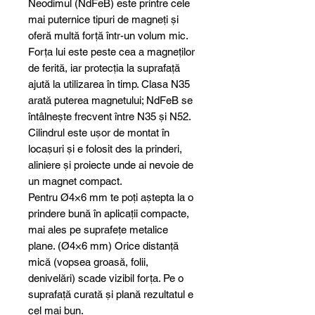
Neodimul (NdFeB) este printre cele
mai puternice tipuri de magneți și
oferă multă forță într-un volum mic.
Forța lui este peste cea a magneților
de ferită, iar protecția la suprafață
ajută la utilizarea în timp. Clasa N35
arată puterea magnetului; NdFeB se
întâlnește frecvent între N35 și N52.
Cilindrul este ușor de montat în
locașuri și e folosit des la prinderi,
aliniere și proiecte unde ai nevoie de
un magnet compact.
Pentru Ø4×6 mm te poți aștepta la o
prindere bună în aplicații compacte,
mai ales pe suprafețe metalice
plane. (Ø4×6 mm) Orice distanță
mică (vopsea groasă, folii,
denivelări) scade vizibil forța. Pe o
suprafață curată și plană rezultatul e
cel mai bun.