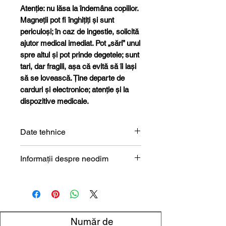
Atenție: nu lăsa la îndemâna copiilor.
Magneții pot fi înghițiți și sunt
periculoși; în caz de ingestie, solicită
ajutor medical imediat. Pot „sări” unul
spre altul și pot prinde degetele; sunt
tari, dar fragili, așa că evită să îi lași
să se lovească. Ține departe de
carduri și electronice; atenție și la
dispozitive medicale.
Date tehnice
Formă
Cilindru
Informații despre neodim
Magneți de neodim (NdFeB) –
Dimensiune
4 x 6 mm
prezentare tehnică
Diametru
4 mm
Număr de
Înălțime
6 mm