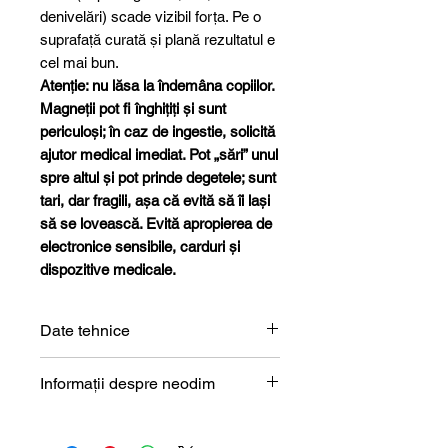
denivelări) scade vizibil forța. Pe o
suprafață curată și plană rezultatul e
cel mai bun.
Atenție: nu lăsa la îndemâna copiilor.
Magneții pot fi înghițiți și sunt
periculoși; în caz de ingestie, solicită
ajutor medical imediat. Pot „sări” unul
spre altul și pot prinde degetele; sunt
tari, dar fragili, așa că evită să îi lași
să se lovească. Evită apropierea de
electronice sensibile, carduri și
dispozitive medicale.
Date tehnice
Formă
Cilindru
Informații despre neodim
Magneți de neodim (NdFeB) –
Dimensiune
4 x 6 mm
prezentare tehnică