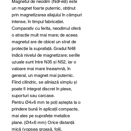
Magnetul de neodim (NdFeB) este
un magnet foarte puternic, obținut
prin magnetizarea aliajului în câmpuri
intense, în timpul fabricației.
Comparativ cu ferita, neodimul oferă
o atracție mult mai mare; de aceea
magnetul are de obicei un strat de
protecție la suprafață. Gradul N48
indică nivelul de magnetizare; seriile
uzuale sunt între N35 și N52, iar o
valoare mai mare înseamnă, în
general, un magnet mai puternic.
Fiind cilindric, se aliniază simplu și
poate fi integrat discret în piese,
suporturi sau carcase.
Pentru Ø4×6 mm te poți aștepta la o
prindere bună în aplicații compacte,
mai ales pe suprafețe metalice
plane. (Ø4×6 mm) Orice distanță
mică (vopsea groasă, folii,