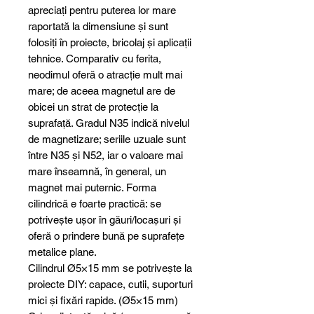
apreciați pentru puterea lor mare
raportată la dimensiune și sunt
folosiți în proiecte, bricolaj și aplicații
tehnice. Comparativ cu ferita,
neodimul oferă o atracție mult mai
mare; de aceea magnetul are de
obicei un strat de protecție la
suprafață. Gradul N35 indică nivelul
de magnetizare; seriile uzuale sunt
între N35 și N52, iar o valoare mai
mare înseamnă, în general, un
magnet mai puternic. Forma
cilindrică e foarte practică: se
potrivește ușor în găuri/locașuri și
oferă o prindere bună pe suprafețe
metalice plane.
Cilindrul Ø5×15 mm se potrivește la
proiecte DIY: capace, cutii, suporturi
mici și fixări rapide. (Ø5×15 mm)