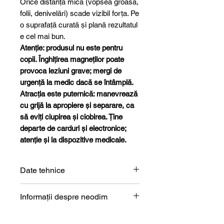
Orice distanță mică (vopsea groasă,
folii, denivelări) scade vizibil forța. Pe
o suprafață curată și plană rezultatul
e cel mai bun.
Atenție: produsul nu este pentru
copii. Înghițirea magneților poate
provoca leziuni grave; mergi de
urgență la medic dacă se întâmplă.
Atracția este puternică: manevrează
cu grijă la apropiere și separare, ca
să eviți ciupirea și ciobirea. Ține
departe de carduri și electronice;
atenție și la dispozitive medicale.
Date tehnice
Formă
Cilindru
Informații despre neodim
Magneți de neodim (NdFeB) –
Dimensiune
5 x 15 mm