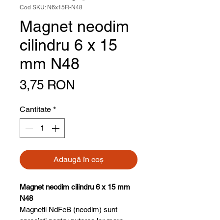
Cod SKU: N6x15R-N48
Magnet neodim
cilindru 6 x 15
mm N48
Preț
3,75 RON
Cantitate
*
Adaugă în coș
Magnet neodim cilindru 6 x 15 mm
N48
Magneții NdFeB (neodim) sunt