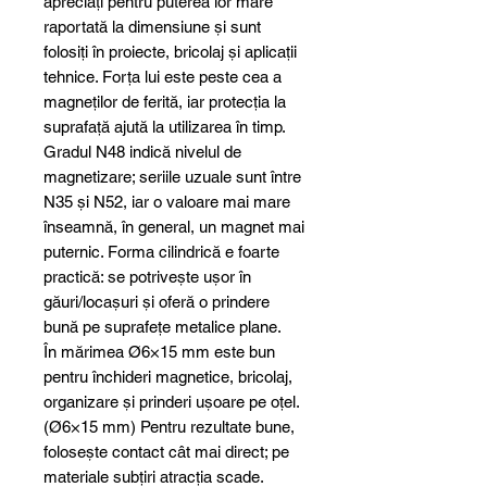
apreciați pentru puterea lor mare
raportată la dimensiune și sunt
folosiți în proiecte, bricolaj și aplicații
tehnice. Forța lui este peste cea a
magneților de ferită, iar protecția la
suprafață ajută la utilizarea în timp.
Gradul N48 indică nivelul de
magnetizare; seriile uzuale sunt între
N35 și N52, iar o valoare mai mare
înseamnă, în general, un magnet mai
puternic. Forma cilindrică e foarte
practică: se potrivește ușor în
găuri/locașuri și oferă o prindere
bună pe suprafețe metalice plane.
În mărimea Ø6×15 mm este bun
pentru închideri magnetice, bricolaj,
organizare și prinderi ușoare pe oțel.
(Ø6×15 mm) Pentru rezultate bune,
folosește contact cât mai direct; pe
materiale subțiri atracția scade.