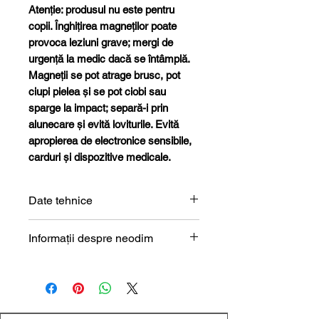
Atenție: produsul nu este pentru
copii. Înghițirea magneților poate
provoca leziuni grave; mergi de
urgență la medic dacă se întâmplă.
Magneții se pot atrage brusc, pot
ciupi pielea și se pot ciobi sau
sparge la impact; separă-i prin
alunecare și evită loviturile. Evită
apropierea de electronice sensibile,
carduri și dispozitive medicale.
Date tehnice
Formă
Cilindru
Informații despre neodim
Magneți de neodim (NdFeB) –
Dimensiune
6 x 15 mm
prezentare tehnică
Diametru
6 mm