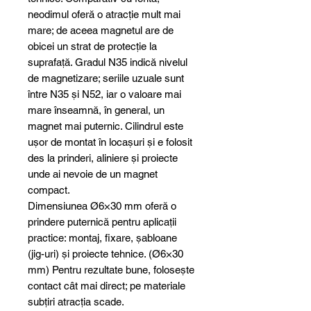
neodimul oferă o atracție mult mai
mare; de aceea magnetul are de
obicei un strat de protecție la
suprafață. Gradul N35 indică nivelul
de magnetizare; seriile uzuale sunt
între N35 și N52, iar o valoare mai
mare înseamnă, în general, un
magnet mai puternic. Cilindrul este
ușor de montat în locașuri și e folosit
des la prinderi, aliniere și proiecte
unde ai nevoie de un magnet
compact.
Dimensiunea Ø6×30 mm oferă o
prindere puternică pentru aplicații
practice: montaj, fixare, șabloane
(jig-uri) și proiecte tehnice. (Ø6×30
mm) Pentru rezultate bune, folosește
contact cât mai direct; pe materiale
subțiri atracția scade.