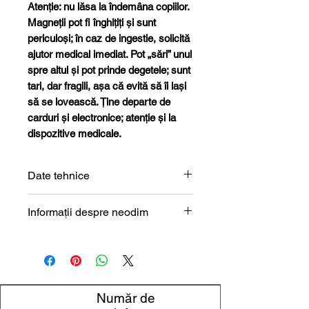
Atenție: nu lăsa la îndemâna copiilor.
Magneții pot fi înghițiți și sunt
periculoși; în caz de ingestie, solicită
ajutor medical imediat. Pot „sări” unul
spre altul și pot prinde degetele; sunt
tari, dar fragili, așa că evită să îi lași
să se lovească. Ține departe de
carduri și electronice; atenție și la
dispozitive medicale.
Date tehnice
Formă
Cilindru
Informații despre neodim
Magneți de neodim (NdFeB) –
Dimensiune
6 x 30 mm
prezentare tehnică
Diametru
6 mm
Număr de
Înălțime
30 mm