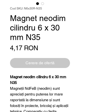
Cod SKU: N6x30R-N35
Magnet neodim
cilindru 6 x 30
mm N35
Preț
4,17 RON
Cerere de ofertă
Magnet neodim cilindru 6 x 30 mm
N35
Magneții NdFeB (neodim) sunt
apreciați pentru puterea lor mare
raportată la dimensiune și sunt
folosiți în proiecte, bricolaj și aplicații
tehnice. Comparativ cu ferita,