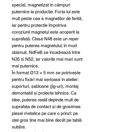
special, magnetizat în câmpuri
puternice la producție. Forța lui este
mult peste cea a magneților de ferită,
iar pentru protecție împotriva
coroziunii magnetul este acoperit la
suprafață. Clasa N48 este un reper
pentru puterea magnetului; în mod
obișnuit, NdFeB se încadrează între
N35 și N52, iar valorile mai mari sunt
mai puternice.
În format Ø13 × 5 mm se potrivește
pentru fixări mai serioase în atelier:
suporturi, șabloane (jig-uri), montaj
demontabil și proiecte tehnice. Ca
idee, puterea reală depinde mult de
suprafața de contact și de grosimea
piesei metalice pe care o prinzi: pe
oțel gros ține mai bine decât pe tablă
subțire.