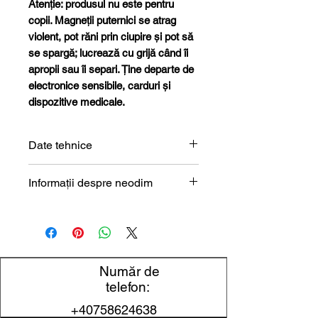
Atenție: produsul nu este pentru
copii. Magneții puternici se atrag
violent, pot răni prin ciupire și pot să
se spargă; lucrează cu grijă când îi
apropii sau îi separi. Ține departe de
electronice sensibile, carduri și
dispozitive medicale.
Date tehnice
Formă
Disc
Informații despre neodim
Magneți de neodim (NdFeB) –
Dimensiune
13 x 5 mm
prezentare tehnică
Diametru
13 mm
Număr de
Grosime
5 mm
telefon:
Material
NdFeB
+40758624638