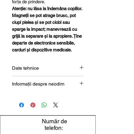
forța de prindere.
Atenție: nu lăsa la îndemâna copiilor.
Magneții se pot atrage brusc, pot
ciupi pielea și se pot ciobi sau
sparge la impact; manevrează cu
grijă la separare și la apropiere. Ține
departe de electronice sensibile,
carduri și dispozitive medicale.
Date tehnice
Formă
Disc
Informații despre neodim
Magneți de neodim (NdFeB) –
Dimensiune
15 x 2 mm
prezentare tehnică
Diametru
15 mm
Număr de
Grosime
2 mm
telefon: