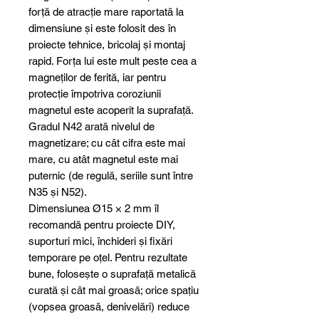
forță de atracție mare raportată la
dimensiune și este folosit des în
proiecte tehnice, bricolaj și montaj
rapid. Forța lui este mult peste cea a
magneților de ferită, iar pentru
protecție împotriva coroziunii
magnetul este acoperit la suprafață.
Gradul N42 arată nivelul de
magnetizare; cu cât cifra este mai
mare, cu atât magnetul este mai
puternic (de regulă, seriile sunt între
N35 și N52).
Dimensiunea Ø15 × 2 mm îl
recomandă pentru proiecte DIY,
suporturi mici, închideri și fixări
temporare pe oțel. Pentru rezultate
bune, folosește o suprafață metalică
curată și cât mai groasă; orice spațiu
(vopsea groasă, denivelări) reduce