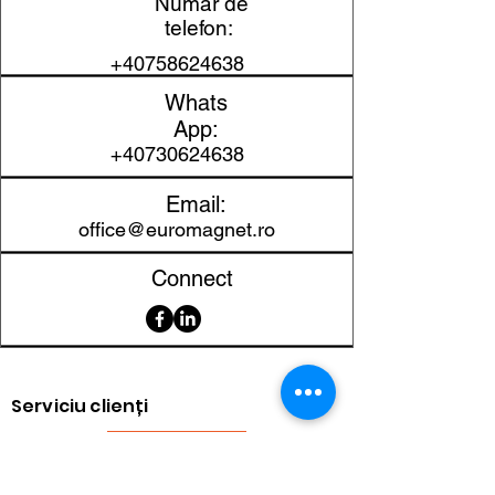
Număr de
Grosime
2 mm
telefon:
Material
NdFeB
+40758624638
Whats
Clasa magnetică
N48
App:
+40730624638
Protecție
Nichel (Ni-
suprafață
Cu-Ni)
Email:
office@euromagnet.ro
Toleranță
±0,1 mm
dimensională
Connect
Greutate
2,7 g
aproximativă
Forță de
2,3 kg
Serviciu clienți
aderență
(22,6
Newton)
Contact
Returnarea produselor
Temperatură
80 °C