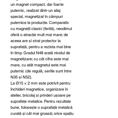
un magnet compact, dar foarte
puternic, realizat dintr-un aliaj
special, magnetizat în câmpuri
puternice la producție. Comparativ
cu magneții clasici (ferită), neodimul
oferă o atracție mult mai mare; de
aceea are și strat protector la
suprafață, pentru a rezista mai bine
în timp. Gradul N48 arată nivelul de
magnetizare; cu cât cifra este mai
mare, cu atât magnetul este mai
puternic (de regulă, seriile sunt între
N35 și N52).
La Ø15 × 2 mm este potrivit pentru
închideri magnetice, organizare în
atelier, bricolaj și prinderi ușoare pe
suprafețe metalice. Pentru rezultate
bune, folosește o suprafață metalică
curată și cât mai groasă; orice spațiu