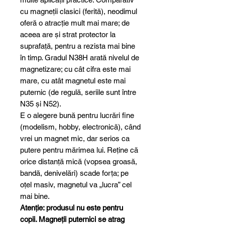
cu magneții clasici (ferită), neodimul
oferă o atracție mult mai mare; de
aceea are și strat protector la
suprafață, pentru a rezista mai bine
în timp. Gradul N38H arată nivelul de
magnetizare; cu cât cifra este mai
mare, cu atât magnetul este mai
puternic (de regulă, seriile sunt între
N35 și N52).
E o alegere bună pentru lucrări fine
(modelism, hobby, electronică), când
vrei un magnet mic, dar serios ca
putere pentru mărimea lui. Reține că
orice distanță mică (vopsea groasă,
bandă, denivelări) scade forța; pe
oțel masiv, magnetul va „lucra” cel
mai bine.
Atenție: produsul nu este pentru
copii. Magneții puternici se atrag