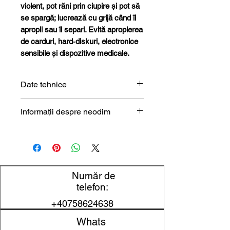
violent, pot răni prin ciupire și pot să
se spargă; lucrează cu grijă când îi
apropii sau îi separi. Evită apropierea
de carduri, hard‑diskuri, electronice
sensibile și dispozitive medicale.
Date tehnice
Formă
Disc
Informații despre neodim
Magneți de neodim (NdFeB) –
Dimensiune
3 x 1,5
prezentare tehnică
mm
Diametru
3 mm
Număr de
telefon:
Grosime
1,5 mm
+40758624638
Material
NdFeB
Whats