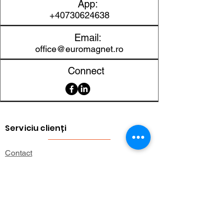
App:
Clasa magnetică
N35
+40730624638
Protecție
Nichel
Email:
suprafață
(Ni-Cu-
office@euromagnet.ro
Ni)
Connect
Toleranță
±0,1 mm
dimensională
Greutate
0,08 g
aproximativă
Serviciu clienți
Forță de
0,1 kg
Contact
aderență
(1,5
Returnarea produselor
Newton)
Informații importante
Lexicon magnetic
Temperatură
120 °C
Ajutor pentru cumpărături
maximă de lucru
FAQ (Întrebări frecvente)