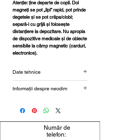
Atenție: ține departe de copii. Doi
magneți se pot „lipi” rapid, pot prinde
degetele și se pot crăpa/ciobi;
separă-i cu grijă și folosește
distanțiere la depozitare. Nu apropia
de dispozitive medicale și de obiecte
sensibile la câmp magnetic (carduri,
electronice).
Date tehnice
Formă
Disc
Informații despre neodim
Magneți de neodim (NdFeB) –
Dimensiune
4 x 2 mm
prezentare tehnică
Diametru
4 mm
Număr de
Grosime
2 mm
telefon: