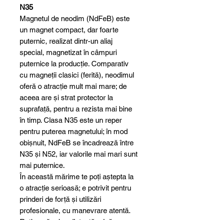
N35
Magnetul de neodim (NdFeB) este
un magnet compact, dar foarte
puternic, realizat dintr-un aliaj
special, magnetizat în câmpuri
puternice la producție. Comparativ
cu magneții clasici (ferită), neodimul
oferă o atracție mult mai mare; de
aceea are și strat protector la
suprafață, pentru a rezista mai bine
în timp. Clasa N35 este un reper
pentru puterea magnetului; în mod
obișnuit, NdFeB se încadrează între
N35 și N52, iar valorile mai mari sunt
mai puternice.
În această mărime te poți aștepta la
o atracție serioasă; e potrivit pentru
prinderi de forță și utilizări
profesionale, cu manevrare atentă.