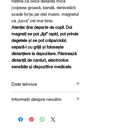
Reține că orice distanță mică
(vopsea groasă, bandă, denivelări)
scade forța; pe oțel masiv, magnetul
va „lucra” cel mai bine.
Atenție: ține departe de copii. Doi
magneți se pot „lipi” rapid, pot prinde
degetele și se pot crăpa/ciobi;
separă-i cu grijă și folosește
distanțiere la depozitare. Păstrează
distanță de carduri, electronice
sensibile și dispozitive medicale.
Date tehnice
Formă
Disc
Informații despre neodim
Magneți de neodim (NdFeB) –
Dimensiune
40 x 15
prezentare tehnică
mm