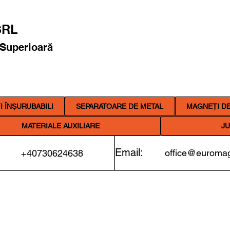
RL
 Superioară
 ÎNȘURUBABILI
SEPARATOARE DE METAL
MAGNEȚI DE
MATERIALE AUXILIARE
JU
Email:
office@euromag
+40730624638