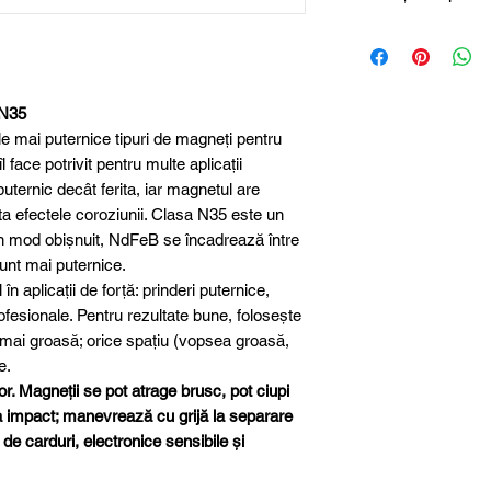
Magneți de neodim
Dimensiune
Diametru
 N35
Grosime
e mai puternice tipuri de magneți pentru
îl face potrivit pentru multe aplicații
Material
uternic decât ferita, iar magnetul are
ita efectele coroziunii. Clasa N35 este un
Clasa magnetică
în mod obișnuit, NdFeB se încadrează între
sunt mai puternice.
Protecție suprafa
n aplicații de forță: prinderi puternice,
rofesionale. Pentru rezultate bune, folosește
Toleranță
 mai groasă; orice spațiu (vopsea groasă,
dimensională
e.
or. Magneții se pot atrage brusc, pot ciupi
Greutate aproxim
la impact; manevrează cu grijă la separare
 de carduri, electronice sensibile și
Forță de aderenț