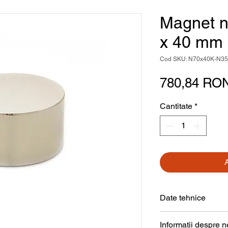
Magnet n
x 40 mm
Cod SKU: N70x40K-N35
780,84 RO
Cantitate
*
Date tehnice
Formă
Informații despre 