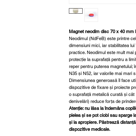
Magnet neodim disc 70 x 40 mm
Neodimul (NdFeB) este printre cel
dimensiuni mici, iar stabilitatea lui 
practice. Neodimul este mult mai p
protecție la suprafață pentru a lim
reper pentru puterea magnetului; 
N35 și N52, iar valorile mai mari 
Dimensiunea generoasă îl face util î
dispozitive de fixare și proiecte p
o suprafață metalică curată și cât
denivelări) reduce forța de prinder
Atenție: nu lăsa la îndemâna copiil
pielea și se pot ciobi sau sparge 
și la apropiere. Păstrează distanță
dispozitive medicale.