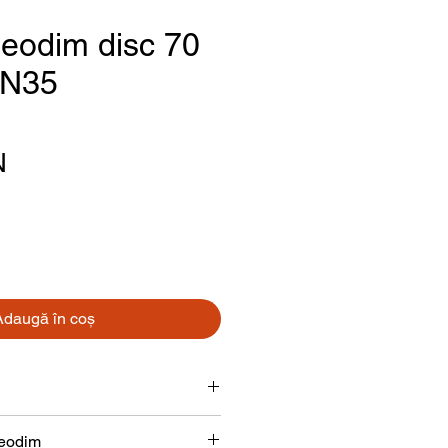
eodim disc 70
 N35
Preț
N
Adaugă în coș
Disc
neodim