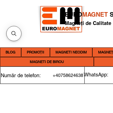
EURO
MAGNET
S
Magneți de Calitate
BLOG
PROMOȚII
MAGNETI NEODIM
MAGNEȚI
MAGNETI DE BIROU
WhatsApp:
Număr de telefon:
+40758624638