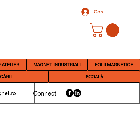
Conectează-te
 ATELIER
MAGNET INDUSTRIALI
FOLII MAGNETICE
CĂRII
ȘCOALĂ
net.ro
Connect