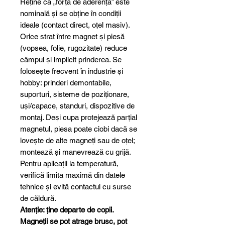
Reține că „forța de aderență” este
nominală și se obține în condiții
ideale (contact direct, oțel masiv).
Orice strat între magnet și piesă
(vopsea, folie, rugozitate) reduce
câmpul și implicit prinderea. Se
folosește frecvent în industrie și
hobby: prinderi demontabile,
suporturi, sisteme de poziționare,
uși/capace, standuri, dispozitive de
montaj. Deși cupa protejează parțial
magnetul, piesa poate ciobi dacă se
lovește de alte magneți sau de oțel;
montează și manevrează cu grijă.
Pentru aplicații la temperatură,
verifică limita maximă din datele
tehnice și evită contactul cu surse
de căldură.
Atenție: ține departe de copii.
Magneții se pot atrage brusc, pot