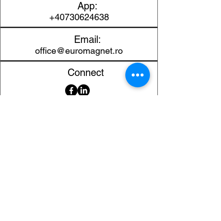
interior (d1)
App:
+40730624638
Adâncitura
12 mm
(d2)
Email:
office@euromagnet.ro
Înălțimea (H)
8 mm
Connect
Material
NdFeB
magnetic
Material
Oțel
carcasă
Serviciu clienți
Clasa
N35
Contact
magnetică
Returnarea produselor
Informații importante
Protecție
carcasă de
Lexicon magnetic
suprafață
oțel / placat
Ajutor pentru cumpărături
FAQ (Întrebări frecvente)
Forță de
13 kg