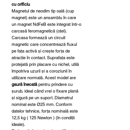
cu orificiu
Magnetul de neodim tip oală (cup
magnet) este un ansamblu în care
un magnet NdFeB este integrat într-o
carcasă feromagnetică (oțel).
Carcasa formează un circuit
magnetic care concentrează fluxul
pe fața activă și crește forța de
atracție în contact. Suprafața este
protejată prin placare cu nichel, utilă
împotriva uzurii și a coroziunii în
utilizare normală. Acest model are
gaură înecată
pentru prindere cu
șurub, ideal când vrei o fixare plană
și sigură pe un suport. Diametrul
nominal este Ø25 mm. Conform
datelor tehnice, forța nominală este
12,5 kg ( 125 Newton ) (în condiții
ideale).