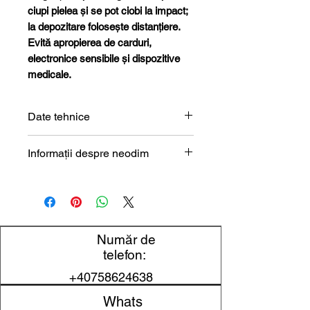
ciupi pielea și se pot ciobi la impact;
la depozitare folosește distanțiere.
Evită apropierea de carduri,
electronice sensibile și dispozitive
medicale.
Date tehnice
Formă
Oală
Informații despre neodim
magnetică
Magneți de neodim (NdFeB) –
prezentare tehnică
Tip
Cu orificiu /
construcție
cap înecat
Număr de
Diametrul
25 mm
telefon:
exterior (D)
+40758624638
Diametrul
5 mm
Whats