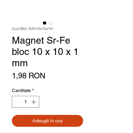
Cod SKU: SrFe10x10x1H
Magnet Sr-Fe
bloc 10 x 10 x 1
mm
Preț
1,98 RON
Cantitate
*
Adaugă în coș