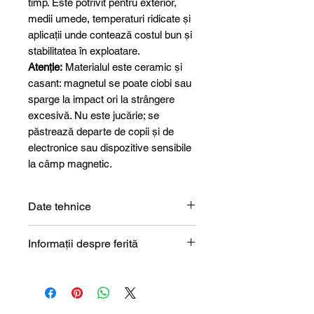
timp. Este potrivit pentru exterior,
medii umede, temperaturi ridicate și
aplicații unde contează costul bun și
stabilitatea în exploatare.
Atenție:
Materialul este ceramic și
casant: magnetul se poate ciobi sau
sparge la impact ori la strângere
excesivă. Nu este jucărie; se
păstrează departe de copii și de
electronice sau dispozitive sensibile
la câmp magnetic.
Date tehnice
Formă
Bloc
Informații despre ferită
Descrierea magnetului din ferită
Dimensiune
10 x 10 x 1
mm