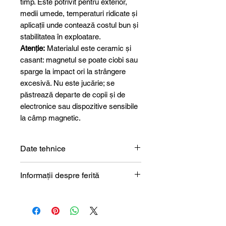
timp. Este potrivit pentru exterior,
medii umede, temperaturi ridicate și
aplicații unde contează costul bun și
stabilitatea în exploatare.
Atenție:
Materialul este ceramic și
casant: magnetul se poate ciobi sau
sparge la impact ori la strângere
excesivă. Nu este jucărie; se
păstrează departe de copii și de
electronice sau dispozitive sensibile
la câmp magnetic.
Date tehnice
Formă
Bloc
Informații despre ferită
Descrierea magnetului din ferită
Dimensiune
100 x 50 x 25
mm