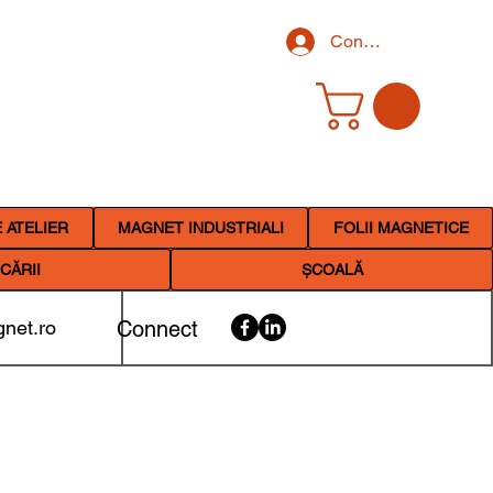
Conectează-te
 ATELIER
MAGNET INDUSTRIALI
FOLII MAGNETICE
CĂRII
ȘCOALĂ
net.ro
Connect