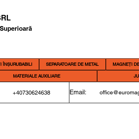
RL
 Superioară
 ÎNȘURUBABILI
SEPARATOARE DE METAL
MAGNEȚI DE
MATERIALE AUXILIARE
JU
Email:
office@euromag
+40730624638