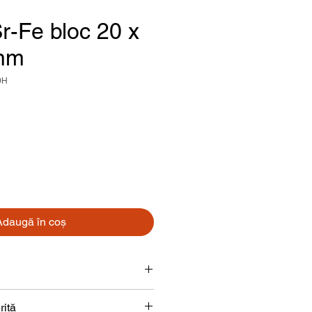
r-Fe bloc 20 x
 mm
0H
reț
Adaugă în coș
Bloc
rită