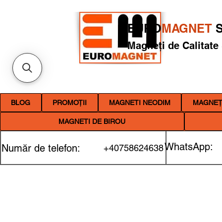
EURO
MAGNET
S
Magneți de Calitate
BLOG
PROMOȚII
MAGNETI NEODIM
MAGNEȚI
MAGNETI DE BIROU
WhatsApp:
Număr de telefon:
+40758624638