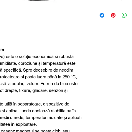
Descrierea magnetu
Dimensiune
Lungime
Lățime
mm
Înălțime
rFe) este o soluție economică și robustă
Material
 umiditate, coroziune și temperatură este
ă specifică. Spre deosebire de neodim,
protectoare și poate lucra până la 250 °C,
Clasa magnetică
usă la același volum. Forma de bloc este
ct drepte, fixare, ghidare, senzori și
Protecție suprafa
utilă în separatoare, dispozitive de
Toleranță
 și aplicații unde contează stabilitatea în
dimensională
 medii umede, temperaturi ridicate și aplicații
tatea în exploatare.
Greutate aproxim
 casant: magnetul se poate ciobi sau