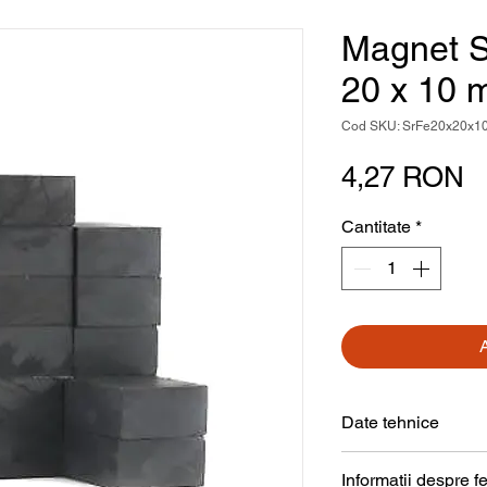
Magnet S
20 x 10
Cod SKU: SrFe20x20x1
P
4,27 RON
Cantitate
*
Date tehnice
Formă
Informații despre fe