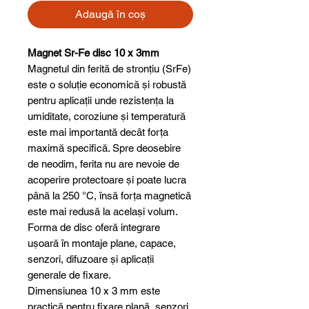
Adaugă în coș
Magnet Sr-Fe disc 10 x 3mm
Magnetul din ferită de stronțiu (SrFe)
este o soluție economică și robustă
pentru aplicații unde rezistența la
umiditate, coroziune și temperatură
este mai importantă decât forța
maximă specifică. Spre deosebire
de neodim, ferita nu are nevoie de
acoperire protectoare și poate lucra
până la 250 °C, însă forța magnetică
este mai redusă la același volum.
Forma de disc oferă integrare
ușoară în montaje plane, capace,
senzori, difuzoare și aplicații
generale de fixare.
Dimensiunea 10 x 3 mm este
practică pentru fixare plană, senzori,