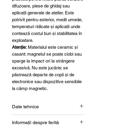
difuzoare, piese de ghidaj sau
aplicații generale de atelier. Este
potrivit pentru exterior, medii umede,
temperaturi ridicate și aplicații unde
contează costul bun și stabilitatea în
exploatare.
Atenție:
Materialul este ceramic și
casant: magnetul se poate ciobi sau
sparge la impact ori la strângere
excesivă. Nu este jucărie; se
păstrează departe de copii și de
electronice sau dispozitive sensibile
la câmp magnetic.
Date tehnice
Formă
Disc
Informații despre ferită
Descrierea magnetului din ferită