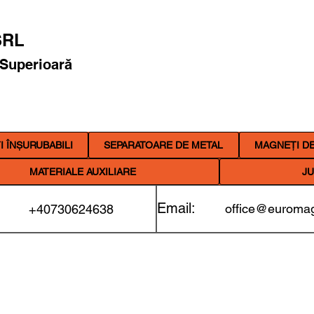
RL
 Superioară
 ÎNȘURUBABILI
SEPARATOARE DE METAL
MAGNEȚI DE
MATERIALE AUXILIARE
JU
Email:
office@euromag
+40730624638