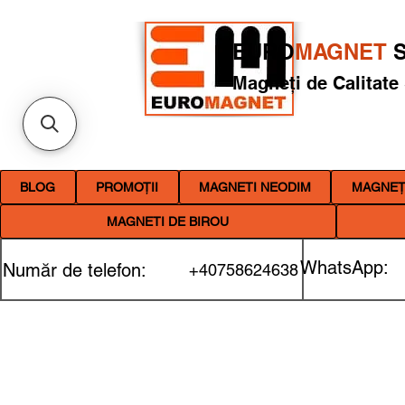
EURO
MAGNET
S
Magneți de Calitate
BLOG
PROMOȚII
MAGNETI NEODIM
MAGNEȚI
MAGNETI DE BIROU
WhatsApp:
Număr de telefon:
+40758624638