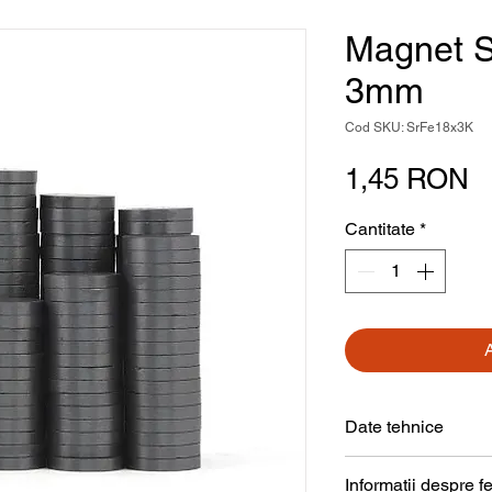
Magnet S
3mm
Cod SKU: SrFe18x3K
P
1,45 RON
Cantitate
*
Date tehnice
Formă
Informații despre fe