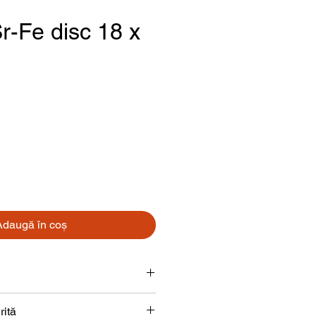
r-Fe disc 18 x
reț
Adaugă în coș
Disc
rită