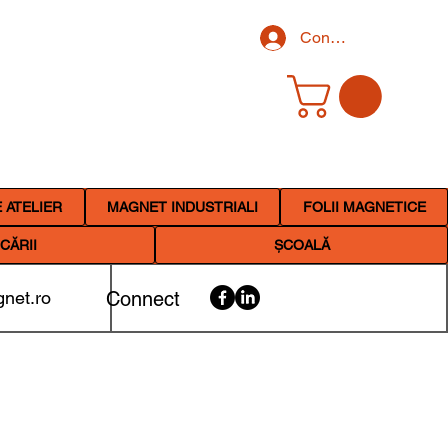
Conectează-te
 ATELIER
MAGNET INDUSTRIALI
FOLII MAGNETICE
CĂRII
ȘCOALĂ
net.ro
Connect