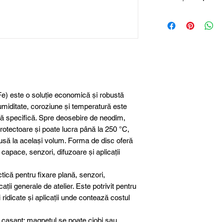
Descrierea magnetu
Dimensiune
Diametru
Înălțime
Material
rFe) este o soluție economică și robustă
 umiditate, coroziune și temperatură este
ă specifică. Spre deosebire de neodim,
Clasa magnetică
protectoare și poate lucra până la 250 °C,
Protecție suprafa
usă la același volum. Forma de disc oferă
capace, senzori, difuzoare și aplicații
Toleranță
dimensională
că pentru fixare plană, senzori,
ații generale de atelier. Este potrivit pentru
Greutate aproxim
ridicate și aplicații unde contează costul
Forță de aderenț
 casant: magnetul se poate ciobi sau