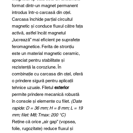
format dintr-un magnet permanent
introdus într-o carcasă din oțel.
Carcasa închide parțial circuitul
magnetic și conduce fluxul către fața
activă, astfel încât magnetul
„lucrează” mai eficient pe suprafețe
feromagnetice. Ferita de stronțiu
este un material magnetic ceramic,
apreciat pentru stabilitate și
rezistență la coroziune. În
combinație cu carcasa din oțel, oferă
o prindere sigură pentru aplicații
tehnice uzuale. Filetul
exterior
permite prindere mecanică robustă
în console și elemente cu filet.
(Date
rapide: D = 36 mm; H = 8 mm; L = 19
mm; filet: M8; Tmax: 200 °C)
Reține că orice „air gap” (vopsea,
folie, rugozitate) reduce fluxul și