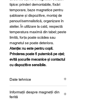
tipice: prinderi demontabile, fixări
temporare, baze magnetice pentru
șabloane și dispozitive, montaj de
panouri/semnalistică, organizare în
atelier. În utilizare la cald, respectă
temperatura maximă din tabel; peste
limită, forța poate scădea sau
magnetul se poate deteriora.
Atenție: nu este pentru copii.
Prinderea poate fi puternică pe oțel;
evită șocurile mecanice și contactul
cu dispozitive sensibile.
Date tehnice
Formă
Pot magnet
Informații despre magneții din
ferită
Tip construcție
Cu orificiu /
Descrierea magnetului din ferită