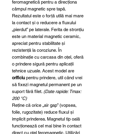
feromagnetică pentru a direcționa
câmpul magnetic spre tapă.
Rezultatul este o forță utilă mai mare
la contact și o reducere a fluxului
„pierdut” pe laterale. Ferita de stronțiu
este un material magnetic ceramic,
apreciat pentru stabilitate și
rezistență la coroziune. În
combinație cu carcasa din oțel, oferă
o prindere sigură pentru aplicații
tehnice uzuale. Acest model are
orificiu
pentru prindere, util când vrei
să fixezi magnetul permanent pe un
suport fără filet.
(Date rapide: Tmax:
200 °C)
Reține că orice „air gap” (vopsea,
folie, rugozitate) reduce fluxul și
implicit prinderea. Magnetul tip oală
funcționează cel mai bine în contact
direct cu oțel feromagnetic. Utilizări