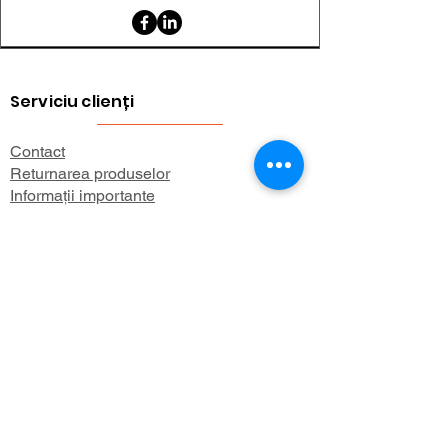
Serviciu clienți
Contact
Returnarea produselor
Informații importante
Lexicon magnetic
Ajutor pentru cumpărături
FAQ (Întrebări frecvente)
Cont
Contul meu
Preferatele mele
Istoricul comenzilor
Buletin informativ
Despre