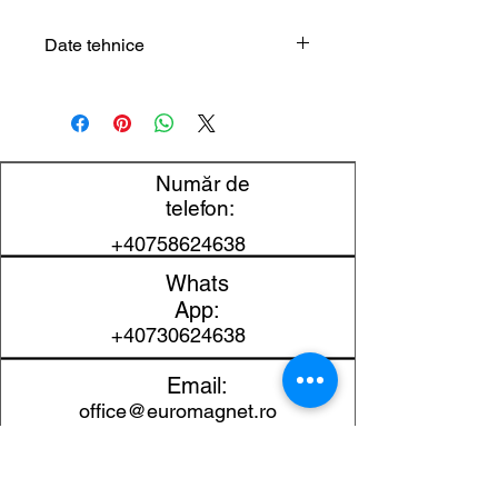
Date tehnice
Tip produs
Separator
magnetic conic
pentru
conducte
Număr de
telefon:
Dimensiune
Ø400 mm
+40758624638
nominală
Whats
Mediu
Cereale,
App:
procesat
semințe și alte
+40730624638
materiale
Email:
granulare cu
office@euromagnet.ro
curgere liberă
Connect
Configurație
Nucleu
magnetic conic