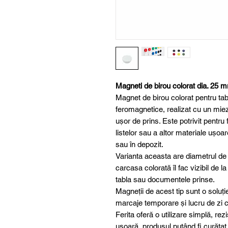
Magneti de birou colorat dia. 25 m
Magnet de birou colorat pentru tablă
feromagnetice, realizat cu un miez
ușor de prins. Este potrivit pentru fi
listelor sau a altor materiale ușoar
sau în depozit.
Varianta aceasta are diametrul de
carcasa colorată îl fac vizibil de l
tabla sau documentele prinse.
Magneții de acest tip sunt o soluți
marcaje temporare și lucru de zi 
Ferita oferă o utilizare simplă, rez
ușoară, produsul putând fi curățat