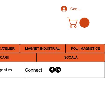
Conectează-te
 ATELIER
MAGNET INDUSTRIALI
FOLII MAGNETICE
CĂRII
ȘCOALĂ
net.ro
Connect