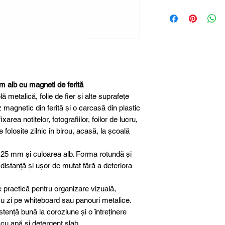
Tip produs
Diametru
Material miez
m alb cu magneti de ferită
Carcasă
 metalică, folie de fier și alte suprafețe
 magnetic din ferită și o carcasă din plastic
Culoare
xarea notițelor, fotografiilor, foilor de lucru,
e folosite zilnic în birou, acasă, la școală
Formă
 25 mm și culoarea alb. Forma rotundă și
Utilizare
a distanță și ușor de mutat fără a deteriora
e practică pentru organizare vizuală,
cu zi pe whiteboard sau panouri metalice.
istență bună la coroziune și o întreținere
 cu apă și detergent slab.