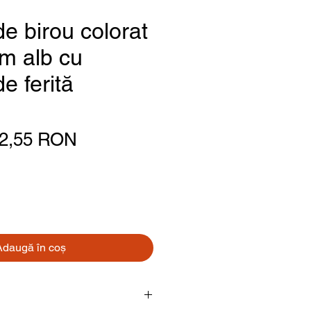
e birou colorat
m alb cu
e ferită
Preț normal
Preț redus
2,55 RON
Adaugă în coș