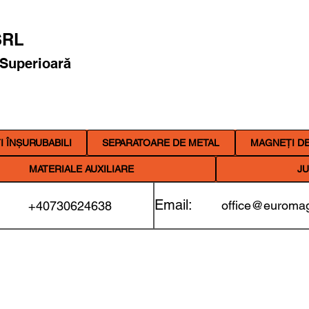
RL
 Superioară
 ÎNȘURUBABILI
SEPARATOARE DE METAL
MAGNEȚI DE
MATERIALE AUXILIARE
JU
Email:
office@euromag
+40730624638