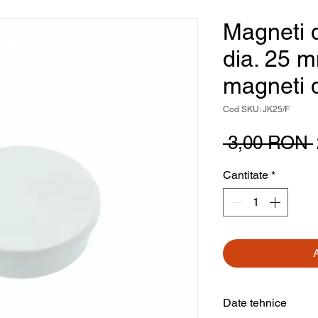
Magneti d
dia. 25 m
magneti d
Cod SKU: JK25/F
 3,00 RON 
Cantitate
*
Date tehnice