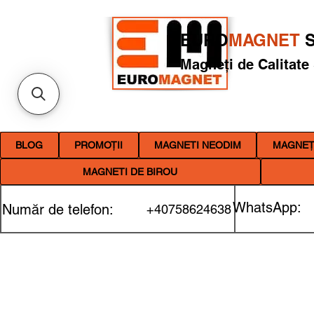
EURO
MAGNET
S
Magneți de Calitate
BLOG
PROMOȚII
MAGNETI NEODIM
MAGNEȚI
MAGNETI DE BIROU
WhatsApp:
Număr de telefon:
+40758624638