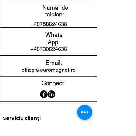
Formă
Oval
Număr de
telefon:
Dimensiune
45x15 mm
+40758624638
Brand
WZONE
Whats
App:
Cantitate
1 buc.
+40730624638
Utilizare
Birou, frigider,
Email:
recomandată
organizare
office@euromagnet.ro
Connect
Serviciu clienți
Contact