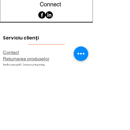
Connect
dimensiune
Aplicații
Semnalizare,
uzuale
organizare,
etichete,
Serviciu clienți
proiecte DIY
Contact
Returnarea produselor
Informații importante
Lexicon magnetic
Ajutor pentru cumpărături
FAQ (Întrebări frecvente)
Cont
Contul meu
Preferatele mele
Istoricul comenzilor
Buletin informativ