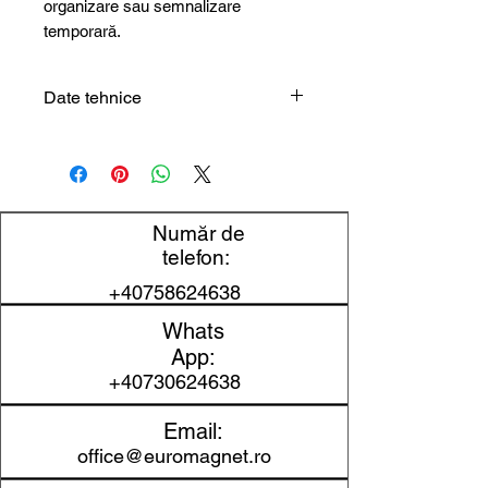
organizare sau semnalizare
temporară.
Date tehnice
Tip produs
Placă
magnetică
legată din
plastic
Număr de
telefon:
Dimensiune
270 x 210 mm
+40758624638
Grosime
0,9 mm
Whats
App:
Material
Magnet flexibil
+40730624638
legat în plastic
Email:
Prelucrare
Se poate tăia /
office@euromagnet.ro
adapta la