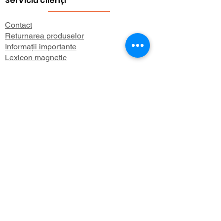
Serviciu clienți
proiecte DIY
Contact
Returnarea produselor
Informații importante
Lexicon magnetic
Ajutor pentru cumpărături
FAQ (Întrebări frecvente)
Cont
Contul meu
Preferatele mele
Istoricul comenzilor
Buletin informativ
Despre
Despre noi
Informații de expediere
Politica de confidențialitate