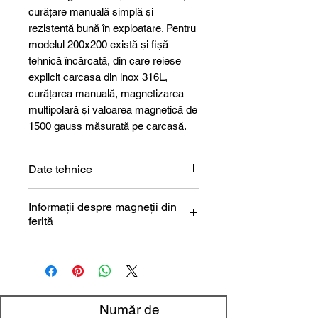
curățare manuală simplă și
rezistență bună în exploatare. Pentru
modelul 200x200 există și fișă
tehnică încărcată, din care reiese
explicit carcasa din inox 316L,
curățarea manuală, magnetizarea
multipolară și valoarea magnetică de
1500 gauss măsurată pe carcasă.
Date tehnice
Parametru
Specificație
Informații despre magneții din
ferită
Denumirea
Separator placă
Descrierea magnetului din ferită
magnetică pentru
îndepărtarea
impurităților
feromagnetice
Număr de