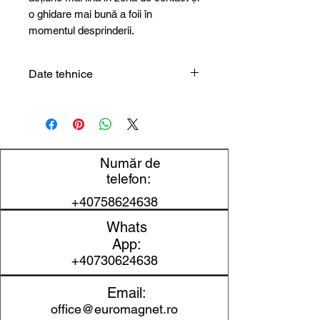
o ghidare mai bună a foii în
momentul desprinderii.
Date tehnice
Tip produs
Separator
magnetic
pentru foi
metalice
Număr de
telefon:
Material
Foi de oțel și
+40758624638
vizat
alte piese
Whats
plane
App:
feromagnetice
+40730624638
Principiu de
Distanțarea
Email:
lucru
foilor prin câmp
office@euromagnet.ro
magnetic