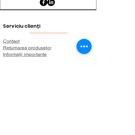
Serviciu clienți
Contact
Returnarea produselor
Informații importante
Lexicon magnetic
Ajutor pentru cumpărături
FAQ (Întrebări frecvente)
Cont
Contul meu
Preferatele mele
Istoricul comenzilor
Buletin informativ
Despre