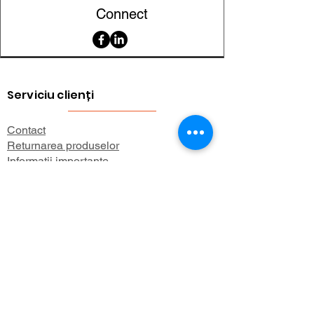
organizare,
Connect
reclame, hobby /
DIY
Serviciu clienți
Contact
Returnarea produselor
Informații importante
Lexicon magnetic
Ajutor pentru cumpărături
FAQ (Întrebări frecvente)
Cont
Contul meu
Preferatele mele
Istoricul comenzilor
Buletin informativ