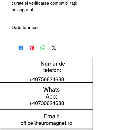
curate și verificarea compatibilității
cu suportul.
Date tehnice
Tip produs
Rolă magnetică
Grosime
0,7 mm
Număr de
Lățime
40 mm
telefon:
+40758624638
Lungime
15 m
Whats
Autoadeziv
Da
App:
+40730624638
Adeziv
30 gr/cm²
Email:
Aplicații
Fixare,
office@euromagnet.ro
uzuale
etichetare,