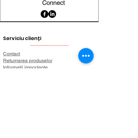
organizare,
Connect
reclame, hobby /
DIY
Serviciu clienți
Contact
Returnarea produselor
Informații importante
Lexicon magnetic
Ajutor pentru cumpărături
FAQ (Întrebări frecvente)
Cont
Contul meu
Preferatele mele
Istoricul comenzilor
Buletin informativ