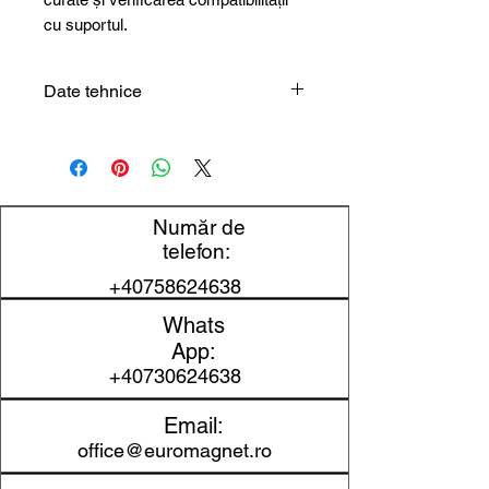
cu suportul.
Date tehnice
Tip produs
Rolă magnetică
Grosime
0,7 mm
Număr de
Lățime
20 mm
telefon:
+40758624638
Lungime
15 m
Whats
Autoadeziv
Da
App:
+40730624638
Adeziv
55 gr/cm²
Email:
Aplicații
Fixare,
office@euromagnet.ro
uzuale
etichetare,