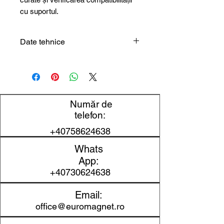
cu suportul.
Date tehnice
Tip produs
Rolă magnetică
Grosime
0,7 mm
Număr de
Lățime
40 mm
telefon:
+40758624638
Lungime
15 m
Whats
Autoadeziv
Da
App:
+40730624638
Adeziv
55 gr/cm²
Email:
Aplicații
Fixare,
office@euromagnet.ro
uzuale
etichetare,