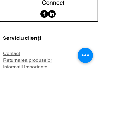
organizare,
Connect
reclame, hobby /
DIY
Serviciu clienți
Contact
Returnarea produselor
Informații importante
Lexicon magnetic
Ajutor pentru cumpărături
FAQ (Întrebări frecvente)
Cont
Contul meu
Preferatele mele
Istoricul comenzilor
Buletin informativ