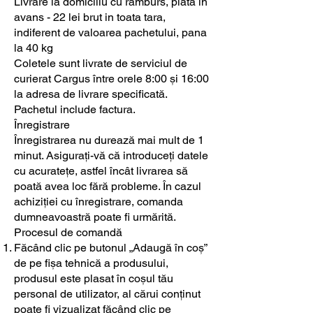
Livrare la domiciliu cu ramburs, plata in
avans - 22 lei brut in toata tara,
indiferent de valoarea pachetului, pana
la 40 kg
Coletele sunt livrate de serviciul de
curierat Cargus între orele 8:00 și 16:00
la adresa de livrare specificată.
Pachetul include factura.
Înregistrare
Înregistrarea nu durează mai mult de 1
minut. Asigurați-vă că introduceți datele
cu acuratețe, astfel încât livrarea să
poată avea loc fără probleme. În cazul
achiziției cu înregistrare, comanda
dumneavoastră poate fi urmărită.
Procesul de comandă
Făcând clic pe butonul „Adaugă în coș”
de pe fișa tehnică a produsului,
produsul este plasat în coșul tău
personal de utilizator, al cărui conținut
poate fi vizualizat făcând clic pe