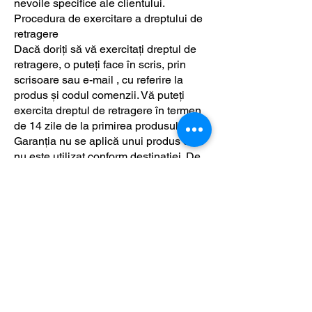
nevoile specifice ale clientului.
Procedura de exercitare a dreptului de
retragere
Dacă doriți să vă exercitați dreptul de
retragere, o puteți face în scris, prin
scrisoare sau e-mail , cu referire la
produs și codul comenzii. Vă puteți
exercita dreptul de retragere în termen
de 14 zile de la primirea produsului.
Garanția nu se aplică unui produs care
nu este utilizat conform destinației. De
asemenea, clientul este responsabil
pentru plata daunelor rezultate din
utilizarea necorespunzătoare. În termen
de 14 zile de la returnarea produsului,
prețul produsului va fi rambursat la
numărul de cont specificat. După
inspecția vizuală și testarea mărfurilor,
în cazul oricărei avarii cauzate în timpul
testului, cererea de garanție nu poate fi
invocată în cazul unui produs de altă