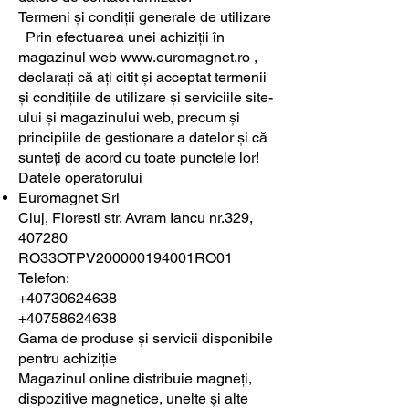
Termeni și condiții generale de utilizare
Prin efectuarea unei achiziții în
magazinul web
www.euromagnet.ro
,
declarați că ați citit și acceptat termenii
și condițiile de utilizare și serviciile site-
ului și magazinului web, precum și
principiile de gestionare a datelor și că
sunteți de acord cu toate punctele lor!
Datele operatorului
Euromagnet Srl
Cluj, Floresti str. Avram Iancu nr.329,
407280
RO33OTPV200000194001RO01
Telefon:
+40730624638
+40758624638
Gama de produse și servicii disponibile
pentru achiziție
Magazinul online distribuie magneți,
dispozitive magnetice, unelte și alte