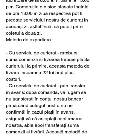
lucrătoare de la 8:00 a.m. până la 13:00
p.m. Comenzile din stoc plasate înainte
de ora 13:00 în ziua respectivă pot fi
predate serviciului nostru de curierat în
aceeași zi, astfel încât să puteți primi
coletul a doua zi.
Metode de expediere
- Cu serviciu de curierat - ramburs:
suma comenzii si livrarea trebuie platita
curierului la primire, aceasta metoda de
livrare inseamna 22 lei brut plus
costuri.
- Cu serviciu de curierat - prin transfer
în avans: după comandă, vă rugăm să
nu transferați în contul nostru bancar
până când colegul nostru nu ne
confirmă! În cazul plății în avans,
asigurați-vă că așteptați confirmarea
noastră, abia apoi transferați suma
comenzii și livrării. Această metodă de