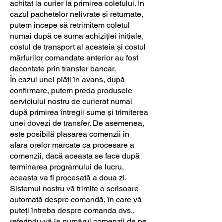
achitat la curier la primirea coletului. În
cazul pachetelor nelivrate și returnate,
putem începe să retrimitem coletul
numai după ce suma achiziției inițiale,
costul de transport al acesteia și costul
mărfurilor comandate anterior au fost
decontate prin transfer bancar.
În cazul unei plăți în avans, după
confirmare, putem preda produsele
serviciului nostru de curierat numai
după primirea întregii sume și trimiterea
unei dovezi de transfer. De asemenea,
este posibilă plasarea comenzii în
afara orelor marcate ca procesare a
comenzii, dacă aceasta se face după
terminarea programului de lucru,
aceasta va fi procesată a doua zi.
Sistemul nostru vă trimite o scrisoare
automată despre comandă, în care vă
puteți întreba despre comanda dvs.,
referindu-vă la numărul comenzii de pe