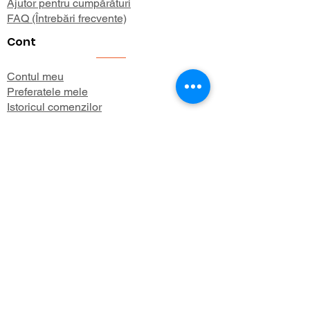
Ajutor pentru cumpărături
FAQ (Întrebări frecvente)
Cont
Contul meu
Preferatele mele
Istoricul comenzilor
Buletin informativ
Despre
Despre noi
Informații de expediere
Politica de confidențialitate
Termeni și condiții
Aboneaza-te 