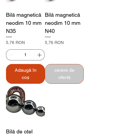
Bilă magnetică
Bilă magnetică
neodim 10 mm
neodim 10 mm
N35
N40
Preț
Preț
5,76 RON
5,76 RON
Adaugă în
cerere de
coș
ofertă
Bilă de oțel