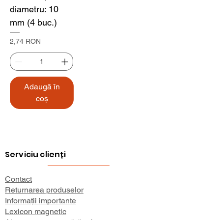
diametru: 10
mm (4 buc.)
Preț
2,74 RON
Adaugă în
coș
Serviciu clienți
Contact
Returnarea produselor
Informații importante
Lexicon magnetic