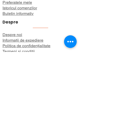
Preferatele mele
Istoricul comenzilor
Buletin informativ
Despre
Despre noi
Informații de expediere
Politica de confidențialitate
Termeni și condiții
Aboneaza-te 
la newsletter-
ul nostru
Fii la curent cu promoțiile noastre și 