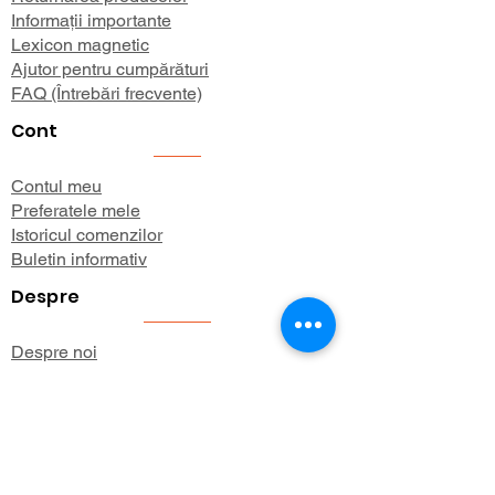
Informații importante
Lexicon magnetic
Ajutor pentru cumpărături
FAQ (Întrebări frecvente)
Cont
Contul meu
Preferatele mele
Istoricul comenzilor
Buletin informativ
Despre
Despre noi
Informații de expediere
Politica de confidențialitate
Termeni și condiții