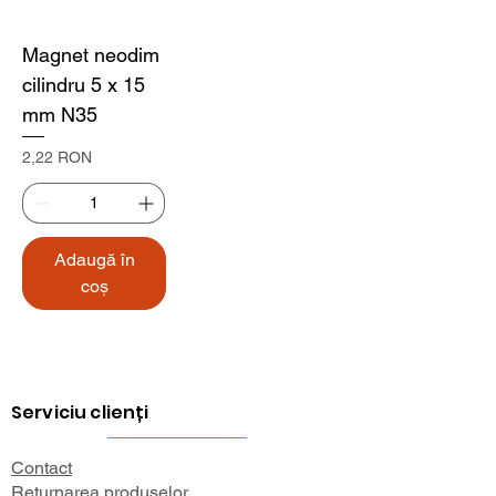
Magnet neodim
cilindru 5 x 15
mm N35
Preț
2,22 RON
Adaugă în
coș
Serviciu clienți
Contact
Returnarea produselor