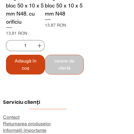
bloc 50 x 10 x 5
bloc 50 x 10 x 5
mm N48. cu
mm N48
orificiu
Preț
13,87 RON
Preț
13,81 RON
Adaugă în
cerere de
coș
ofertă
Serviciu clienți
Contact
Returnarea produselor
Informații importante