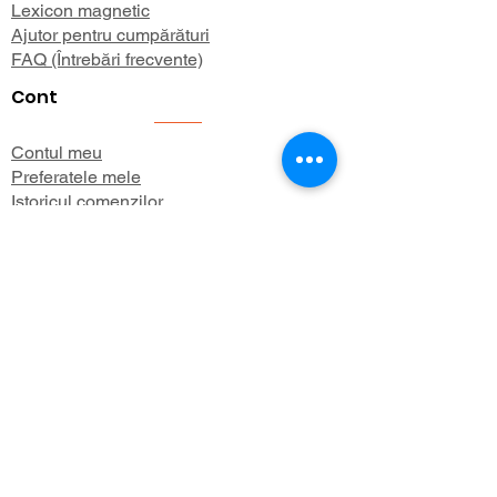
Lexicon magnetic
Ajutor pentru cumpărături
FAQ (Întrebări frecvente)
Cont
Contul meu
Preferatele mele
Istoricul comenzilor
Buletin informativ
Despre
Despre noi
Informații de expediere
Politica de confidențialitate
Termeni și condiții
Aboneaza-te 