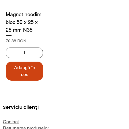
Magnet neodim
bloc 50 x 25 x
25 mm N35
Preț
70,88 RON
Adaugă în
coș
Serviciu clienți
Contact
Returnarea produselor