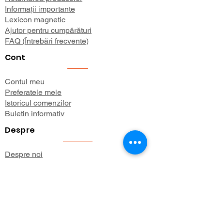
Informații importante
Lexicon magnetic
Ajutor pentru cumpărături
FAQ (Întrebări frecvente)
Cont
Contul meu
Preferatele mele
Istoricul comenzilor
Buletin informativ
Despre
Despre noi
Informații de expediere
Politica de confidențialitate
Termeni și condiții