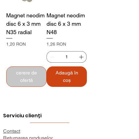
Magnet neodim
Magnet neodim
disc 6 x 3 mm
disc 6 x 3 mm
N35 radial
N48
Preț
Preț
1,20 RON
1,26 RON
cerere de
Adaugă în
ofertă
coș
Serviciu clienți
Contact
Returnarea produselor