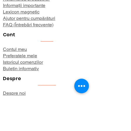
Informații importante
Lexicon magnetic
Ajutor pentru cumpărături
FAQ (Întrebări frecvente)
Cont
Contul meu
Preferatele mele
Istoricul comenzilor
Buletin informativ
Despre
Despre noi
Informații de expediere
Politica de confidențialitate
Termeni și condiții