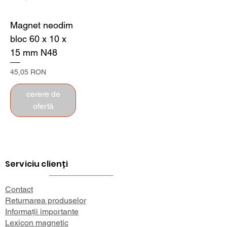
Magnet neodim
bloc 60 x 10 x
15 mm N48
Preț
45,05 RON
cerere de
ofertă
Serviciu clienți
Contact
Returnarea produselor
Informații importante
Lexicon magnetic