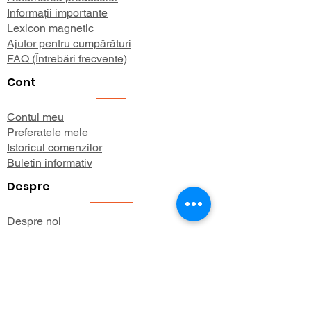
Informații importante
Lexicon magnetic
Ajutor pentru cumpărături
FAQ (Întrebări frecvente)
Cont
Contul meu
Preferatele mele
Istoricul comenzilor
Buletin informativ
Despre
Despre noi
Informații de expediere
Politica de confidențialitate
Termeni și condiții