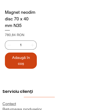
Magnet neodim
disc 70 x 40
mm N35
Preț
780,84 RON
Adaugă în
coș
Serviciu clienți
Contact
Returnarea produselor