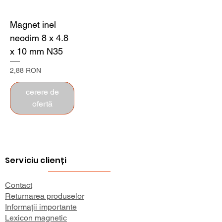
Magnet inel
neodim 8 x 4.8
x 10 mm N35
Preț
2,88 RON
cerere de
ofertă
Serviciu clienți
Contact
Returnarea produselor
Informații importante
Lexicon magnetic