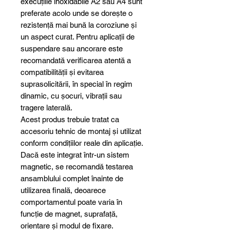
execuțiile inoxidabile A2 sau A4 sunt
preferate acolo unde se dorește o
rezistență mai bună la coroziune și
un aspect curat. Pentru aplicații de
suspendare sau ancorare este
recomandată verificarea atentă a
compatibilității și evitarea
suprasolicitării, în special în regim
dinamic, cu șocuri, vibrații sau
tragere laterală.
Acest produs trebuie tratat ca
accesoriu tehnic de montaj și utilizat
conform condițiilor reale din aplicație.
Dacă este integrat într-un sistem
magnetic, se recomandă testarea
ansamblului complet înainte de
utilizarea finală, deoarece
comportamentul poate varia în
funcție de magnet, suprafață,
orientare și modul de fixare.