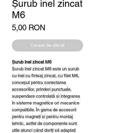
Șurub inel zincat
M6
Preț
5,00 RON
Cerere de ofertă
Șurub inel zincat M6
Șurub inel zincat M6 este un șurub
cu inel cu finisaj zincat, cu filet M6,
conceput pentru conectarea
accesoriilor, prinderi punctuale,
suspendare controlată și integrarea
în sisteme magnetice ori mecanice
compatibile. În gama de accesorii
pentru magneți și pentru montaj
tehnic, astfel de componente sunt
utile atunci când doriți să adaptați