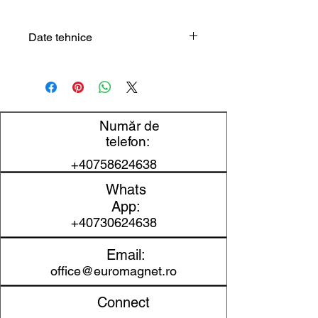
Date tehnice
Tip produs
Șurub cu
inel
Filet
M6
Număr de
telefon:
Material
zincat
+40758624638
Compatibilitate
produse cu
Whats
filet interior
App:
compatibil
+40730624638
Email:
office@euromagnet.ro
Connect