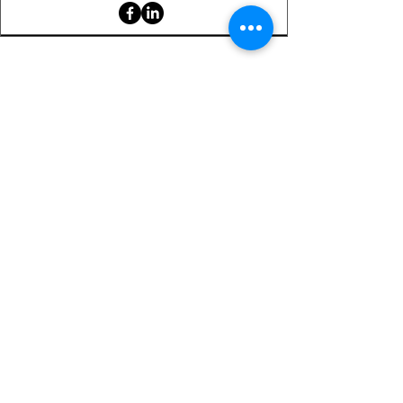
Serviciu clienți
Contact
Returnarea produselor
Informații importante
Lexicon magnetic
Ajutor pentru cumpărături
FAQ (Întrebări frecvente)
Cont
Contul meu
Preferatele mele
Istoricul comenzilor
Buletin informativ
Despre