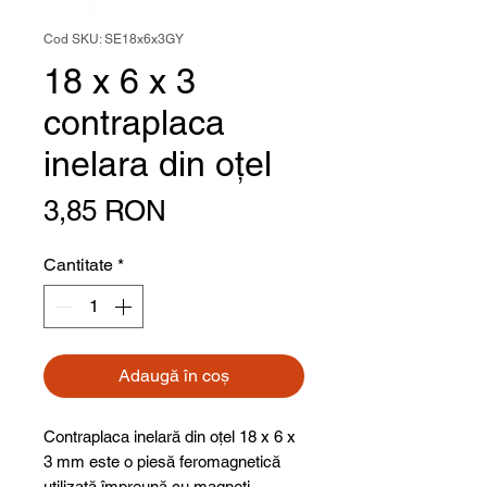
Cod SKU: SE18x6x3GY
18 x 6 x 3
contraplaca
inelara din oţel
Preț
3,85 RON
Cantitate
*
Adaugă în coș
Contraplaca inelară din oțel 18 x 6 x
3 mm este o piesă feromagnetică
utilizată împreună cu magneți