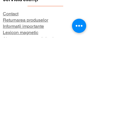
Contact
Returnarea produselor
Informații importante
Lexicon magnetic
Ajutor pentru cumpărături
FAQ (Întrebări frecvente)
Cont
Contul meu
Preferatele mele
Istoricul comenzilor
Buletin informativ
Despre
Despre noi
Informații de expediere
Politica de confidențialitate