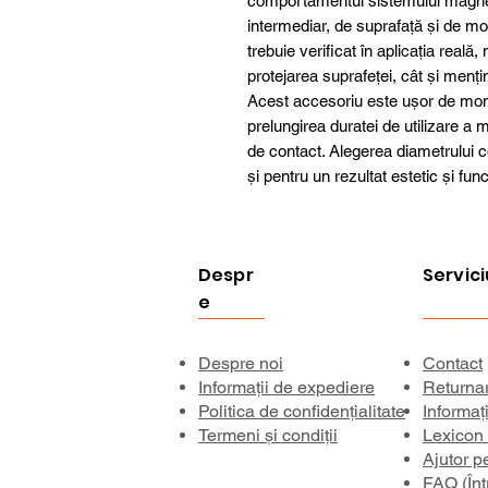
comportamentul sistemului magneti
intermediar, de suprafață și de mod
trebuie verificat în aplicația real
protejarea suprafeței, cât și menți
Acest accesoriu este ușor de monta
prelungirea duratei de utilizare a 
de contact. Alegerea diametrului c
și pentru un rezultat estetic și fun
Despr
Servici
e
Despre noi
Contact
Informații de expediere
Returna
Politica de confidențialitate
Informaț
Termeni și condiții
Lexicon
Ajutor p
FAQ (Înt