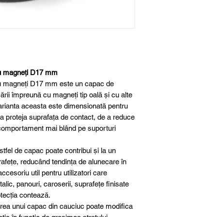
Diametru compati
Material
Utilizare
ru magneți D17 mm
ru magneți D17 mm este un capac de
zării împreună cu magneți tip oală și cu alte
arianta aceasta este dimensionată pentru
a proteja suprafața de contact, de a reduce
n comportament mai blând pe suporturi
tfel de capac poate contribui și la un
rafețe, reducând tendința de alunecare în
ccesoriu util pentru utilizatori care
ic, panouri, caroserii, suprafețe finisate
tecția contează.
zarea unui capac din cauciuc poate modifica