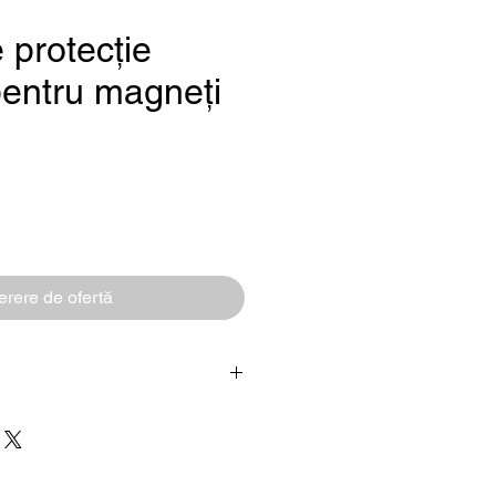
 protecție
pentru magneți
reț
rere de ofertă
Capac de protecție
din cauciuc