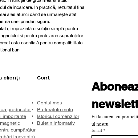
c în funcție de grosimea stratului
ul de încărcare. În practică, rezultatul final
ă, mai ales atunci când se urmărește atât
nerea unei prinderi sigure.
t și reprezintă o soluție simplă pentru
magnetului și pentru protejarea suprafețelor
orect este esențială pentru compatibilitate
cțional bun.
u clienți
Cont
Aboneaza
newslett
Contul meu
rea produselor
Preferatele mele
Fii la curent cu promoții
ii importante
Istoricul comenzilor
 magnetic
Buletin informativ
ul nostru
entru cumpărături
Email
*
rebări frecvente)