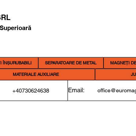
RL
 Superioară
 ÎNȘURUBABILI
SEPARATOARE DE METAL
MAGNEȚI DE
MATERIALE AUXILIARE
JU
Email:
office@euromag
+40730624638