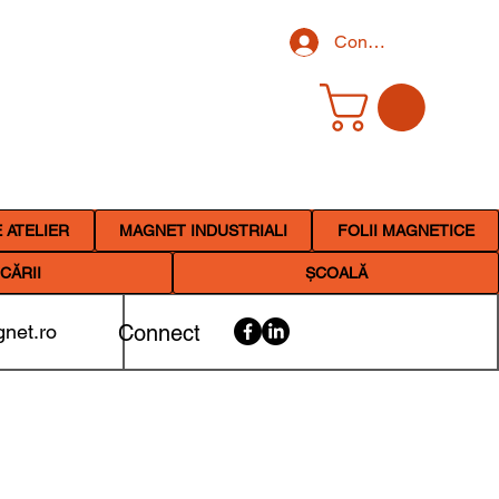
Conectează-te
 ATELIER
MAGNET INDUSTRIALI
FOLII MAGNETICE
CĂRII
ȘCOALĂ
net.ro
Connect