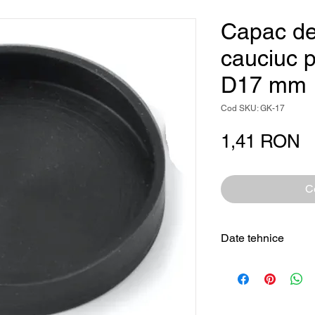
Capac de
cauciuc 
D17 mm
Cod SKU: GK-17
P
1,41 RON
Ce
Date tehnice
Tip produs