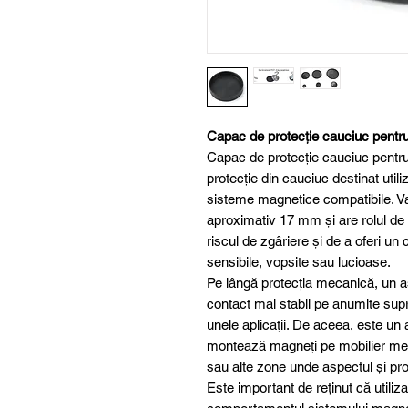
Capac de protecție cauciuc pent
Capac de protecție cauciuc pent
protecție din cauciuc destinat utili
sisteme magnetice compatibile. V
aproximativ 17 mm și are rolul de 
riscul de zgâriere și de a oferi u
sensibile, vopsite sau lucioase.
Pe lângă protecția mecanică, un as
contact mai stabil pe anumite sup
unele aplicații. De aceea, este un a
montează magneți pe mobilier metal
sau alte zone unde aspectul și pro
Este important de reținut că utili