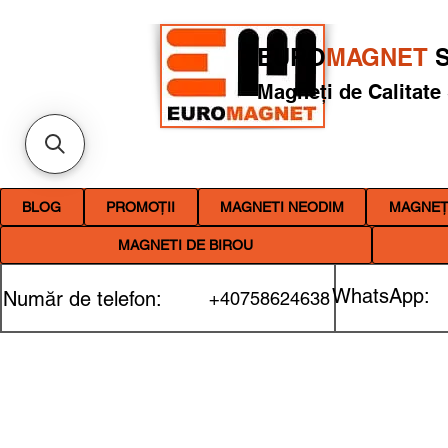
EURO
MAGNET
S
Magneți de Calitate
BLOG
PROMOȚII
MAGNETI NEODIM
MAGNEȚI
MAGNETI DE BIROU
WhatsApp:
Număr de telefon:
+40758624638