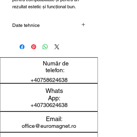
rezultat estetic și funcțional bun.
Date tehnice
Tip
Capac de
produs
protecție din
cauciuc
Număr de
Diametru
57 mm
telefon:
compatibil
+40758624638
Material
cauciuc
Whats
App:
Utilizare
protecție și
+40730624638
aderență pentru
magneți
Email:
office@euromagnet.ro