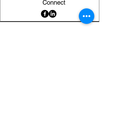
Connect
Serviciu clienți
Contact
Returnarea produselor
Informații importante
Lexicon magnetic
Ajutor pentru cumpărături
FAQ (Întrebări frecvente)
Cont
Contul meu
Preferatele mele
Istoricul comenzilor
Buletin informativ