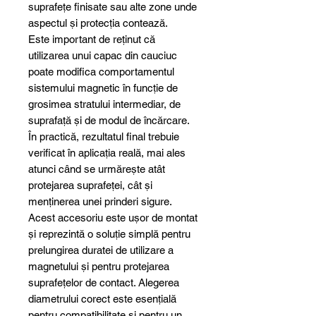
suprafețe finisate sau alte zone unde
aspectul și protecția contează.
Este important de reținut că
utilizarea unui capac din cauciuc
poate modifica comportamentul
sistemului magnetic în funcție de
grosimea stratului intermediar, de
suprafață și de modul de încărcare.
În practică, rezultatul final trebuie
verificat în aplicația reală, mai ales
atunci când se urmărește atât
protejarea suprafeței, cât și
menținerea unei prinderi sigure.
Acest accesoriu este ușor de montat
și reprezintă o soluție simplă pentru
prelungirea duratei de utilizare a
magnetului și pentru protejarea
suprafețelor de contact. Alegerea
diametrului corect este esențială
pentru compatibilitate și pentru un