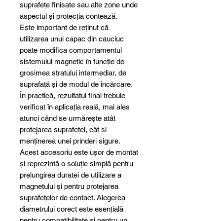
suprafețe finisate sau alte zone unde
aspectul și protecția contează.
Este important de reținut că
utilizarea unui capac din cauciuc
poate modifica comportamentul
sistemului magnetic în funcție de
grosimea stratului intermediar, de
suprafață și de modul de încărcare.
În practică, rezultatul final trebuie
verificat în aplicația reală, mai ales
atunci când se urmărește atât
protejarea suprafeței, cât și
menținerea unei prinderi sigure.
Acest accesoriu este ușor de montat
și reprezintă o soluție simplă pentru
prelungirea duratei de utilizare a
magnetului și pentru protejarea
suprafețelor de contact. Alegerea
diametrului corect este esențială
pentru compatibilitate și pentru un