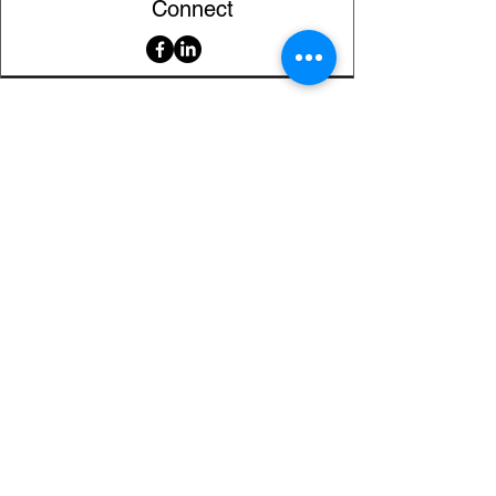
Connect
Serviciu clienți
Contact
Returnarea produselor
Informații importante
Lexicon magnetic
Ajutor pentru cumpărături
FAQ (Întrebări frecvente)
Cont
Contul meu
Preferatele mele
Istoricul comenzilor
Buletin informativ