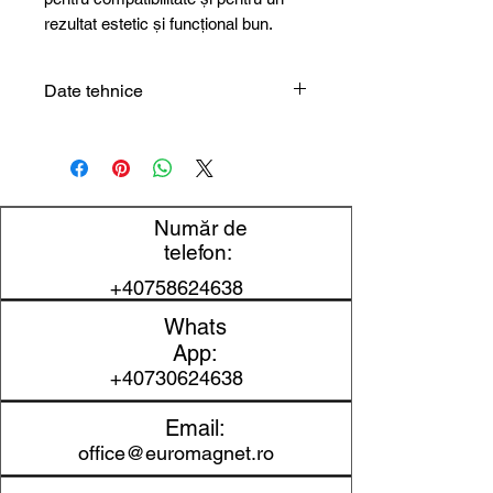
rezultat estetic și funcțional bun.
Date tehnice
Tip
Capac de
produs
protecție din
cauciuc
Număr de
Diametru
63 mm
telefon:
compatibil
+40758624638
Material
cauciuc
Whats
App:
Utilizare
protecție și
+40730624638
aderență pentru
magneți
Email:
office@euromagnet.ro