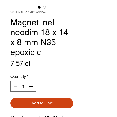
SKU: N18x14x8GY-N35e
Magnet inel
neodim 18 x 14
x 8 mm N35
epoxidic
Price
7,57lei
Quantity
*
Add to Cart