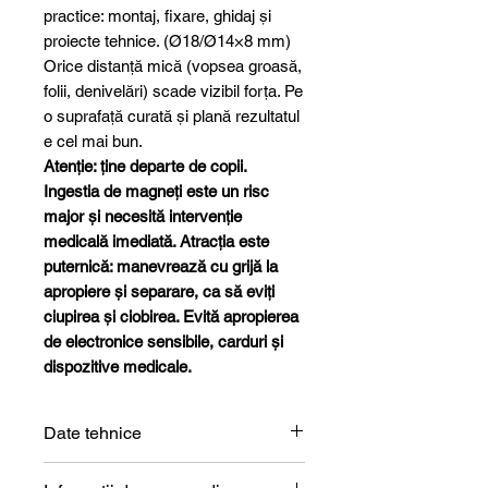
practice: montaj, fixare, ghidaj și
proiecte tehnice. (Ø18/Ø14×8 mm)
Orice distanță mică (vopsea groasă,
folii, denivelări) scade vizibil forța. Pe
o suprafață curată și plană rezultatul
e cel mai bun.
Atenție: ține departe de copii.
Ingestia de magneți este un risc
major și necesită intervenție
medicală imediată. Atracția este
puternică: manevrează cu grijă la
apropiere și separare, ca să eviți
ciupirea și ciobirea. Evită apropierea
de electronice sensibile, carduri și
dispozitive medicale.
Date tehnice
Formă
Inel