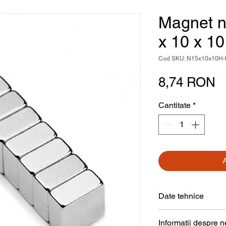
Magnet n
x 10 x 1
Cod SKU: N15x10x10H
P
8,74 RON
Cantitate
*
Date tehnice
Formă
Informații despre 