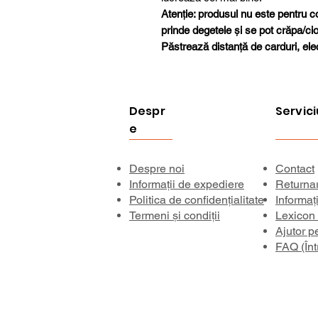
Atenție: produsul nu este pentru cop
prinde degetele și se pot crăpa/ciobi
Păstrează distanță de carduri, elec
Despr
Servici
e
Despre noi
Contact
Informații de expediere
Returna
Politica de confidențialitate
Informaț
Termeni și condiții
Lexicon
Ajutor p
FAQ (Înt