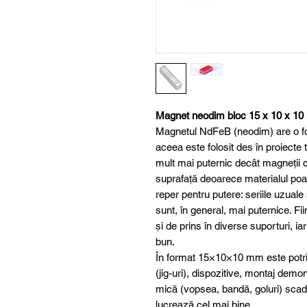
Magnet neodim bloc 15 x 10 x 1
Magnetul NdFeB (neodim) are o fo
aceea este folosit des în proiecte te
mult mai puternic decât magneții cla
suprafață deoarece materialul poa
reper pentru putere: seriile uzuale
sunt, în general, mai puternice. Fi
și de prins în diverse suporturi, i
bun.
În format 15×10×10 mm este potrivi
(jig-uri), dispozitive, montaj demon
mică (vopsea, bandă, goluri) scade
lucrează cel mai bine.