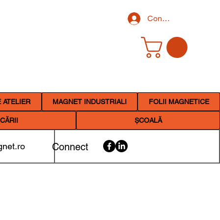
Conectează-te
 ATELIER
MAGNET INDUSTRIALI
FOLII MAGNETICE
CĂRII
ȘCOALĂ
net.ro
Connect