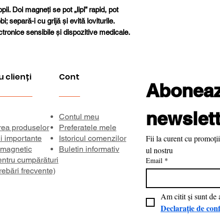
Forță de aderenț
ii. Doi magneți se pot „lipi” rapid, pot
; separă-i cu grijă și evită loviturile.
Temperatură ma
tronice sensibile și dispozitive medicale.
de lucru
Direcția magnetiz
u clienți
Cont
Aboneaza
Inducție remanen
Coercivitate bHc
newslett
Contul meu
rea produselor
Preferatele mele
Coercivitate
Fii la curent cu promoții
ii importante
Istoricul comenzilor
intrinsecă iHc
 magnetic
Buletin informativ
ul nostru
entru cumpărături
Email
*
Produs energetic
rebări frecvente)
maxim BHmax
Declarație de conf