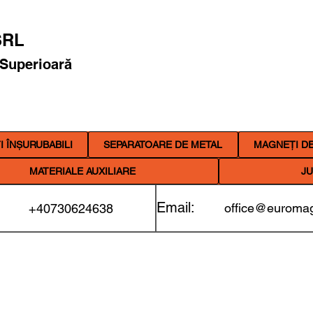
RL
 Superioară
 ÎNȘURUBABILI
SEPARATOARE DE METAL
MAGNEȚI DE
MATERIALE AUXILIARE
JU
Email:
office@euromag
+40730624638