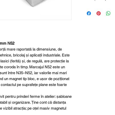
Magneți de neodim
Dimensiune
Lungime
Lățime
0 mm N52
Înălțime
rță mare raportată la dimensiune, de
Material
hnice, bricolaj și aplicații industriale. Este
sici (ferită) și, de regulă, are protecție la
Clasa magnetică
te coroda în timp. Marcajul N52 este un
 sunt între N35–N52, iar valorile mai mari
Protecție suprafa
ind un magnet tip bloc, e ușor de poziționat
ar contactul pe suprafețe plane este foarte
Toleranță
dimensională
t pentru prinderi ferme în atelier: șabloane
tabil și organizare. Ține cont că distanța
Greutate aproxim
 vizibil atracția; pe oțel masiv magnetul