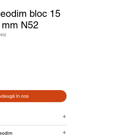
eodim bloc 15
0 mm N52
-N52
reț
Adaugă în coș
Bloc
neodim