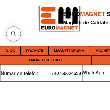
EURO
MAGNET
S
Magneți de Calitate
BLOG
PROMOȚII
MAGNETI NEODIM
MAGNEȚI
MAGNETI DE BIROU
WhatsApp:
Număr de telefon:
+40758624638