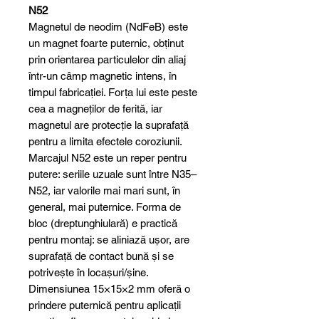
N52
Magnetul de neodim (NdFeB) este
un magnet foarte puternic, obținut
prin orientarea particulelor din aliaj
într-un câmp magnetic intens, în
timpul fabricației. Forța lui este peste
cea a magneților de ferită, iar
magnetul are protecție la suprafață
pentru a limita efectele coroziunii.
Marcajul N52 este un reper pentru
putere: seriile uzuale sunt între N35–
N52, iar valorile mai mari sunt, în
general, mai puternice. Forma de
bloc (dreptunghiulară) e practică
pentru montaj: se aliniază ușor, are
suprafață de contact bună și se
potrivește în locașuri/șine.
Dimensiunea 15×15×2 mm oferă o
prindere puternică pentru aplicații