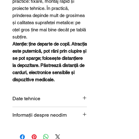
practice: fixare, montaj rapid și
proiecte tehnice. În practică,
prinderea depinde mult de grosimea
și calitatea suprafeței metalice: pe
oțel gros ține mai bine decât pe tablă
subțire.
Atenție: ține departe de copii. Atracția
este puternică, pot răni prin ciupire și
se pot sparge; folosește distanțiere
la depozitare. Păstrează distanță de
carduri, electronice sensibile și
dispozitive medicale.
Date tehnice
Formă
Bloc
Informații despre neodim
Magneți de neodim (NdFeB) –
Dimensiune
15 x 15 x
prezentare tehnică
2 mm