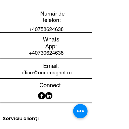
Lungime
15 mm
Număr de
telefon:
Lățime
15 mm
+40758624638
Înălțime
2 mm
Whats
App:
Material
NdFeB
+40730624638
Clasa magnetică
N52
Email:
office@euromagnet.ro
Protecție
Nichel
suprafață
Connect
Toleranță
±0,1 mm
dimensională
Greutate
3,438 g
Serviciu clienți
aproximativă